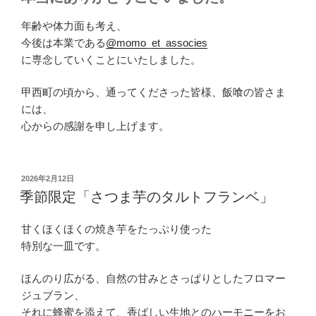
年齢や体力面も考え、
今後は本業である
@momo_et_associes
に専念していくことにいたしました。
甲西町の頃から、通ってくださった皆様、飯喰の皆さま
には、
心からの感謝を申し上げます。
投
2026年2月12日
稿
季節限定「さつま芋のタルトフランベ」
日:
甘くほくほくの焼き芋をたっぷり使った
特別な一皿です。
ほんのり広がる、自然の甘みとさっぱりとしたフロマー
ジュブラン、
それに蜂蜜を添えて、香ばしい生地とのハーモニーをお