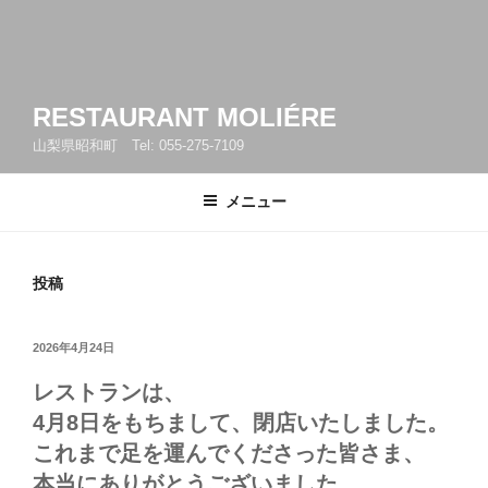
RESTAURANT MOLIÉRE
山梨県昭和町 Tel: 055-275-7109
メニュー
投稿
投
2026年4月24日
稿
日:
レストランは、
4月8日をもちまして、閉店いたしました。
これまで足を運んでくださった皆さま、
本当にありがとうございました。