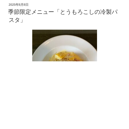
投
2025年8月8日
稿
季節限定メニュー「とうもろこしの冷製パ
日:
スタ」
夏季限定メニュー「トウモロコシの冷製パスタ」