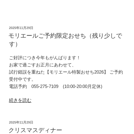
投
2025年11月29日
稿
モリエールご予約限定おせち（残り少しで
日:
す）
ご好評につき今年もがんばります！
お家で過ごすお正月にあわせて、
試行錯誤を重ねた【モリエール特製おせち2026】 ご予約
受付中です。
電話予約 055-275-7109 (10:00-20:00月定休)
“モ
続きを読む
リ
エ
ー
投
2025年11月29日
稿
ル
クリスマスディナー
日: