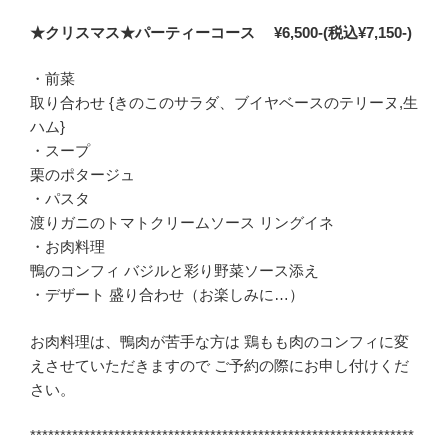
ご
予
★クリスマス★パーティーコース
¥6,500-(税込¥7,150-)
約
限
・前菜
定
取り合わせ {きのこのサラダ、ブイヤベースのテリーヌ,生
お
ハム}
せ
・スープ
ち
栗のポタージュ
（残
・パスタ
り
渡りガニのトマトクリームソース リングイネ
少
・お肉料理
し
鴨のコンフィ バジルと彩り野菜ソース添え
で
・デザート 盛り合わせ（お楽しみに…）
す）”
お肉料理は、鴨肉が苦手な方は 鶏もも肉のコンフィに変
の
えさせていただきますので ご予約の際にお申し付けくだ
さい。
****************************************************************