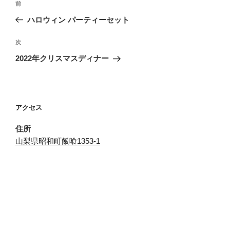
前
前
稿
の
ハロウィン パーティーセット
ナ
投
ビ
稿
次
次
ゲ
の
2022年クリスマスディナー
投
ー
稿
シ
ョ
アクセス
ン
住所
山梨県昭和町飯喰1353-1