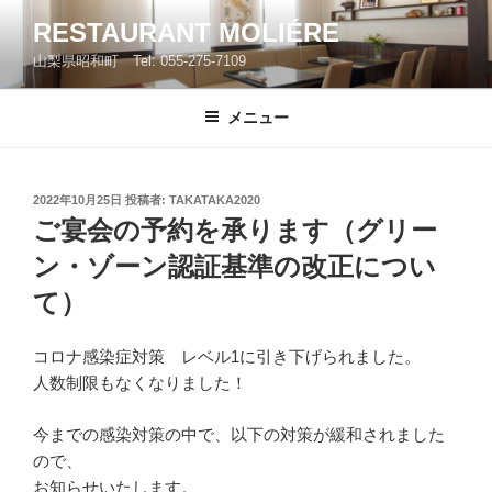
コ
RESTAURANT MOLIÉRE
ン
山梨県昭和町 Tel: 055-275-7109
テ
ン
ツ
メニュー
へ
ス
キ
投
2022年10月25日
投稿者:
TAKATAKA2020
稿
ッ
ご宴会の予約を承ります（グリー
日:
プ
ン・ゾーン認証基準の改正につい
て）
コロナ感染症対策 レベル1に引き下げられました。
人数制限もなくなりました！
今までの感染対策の中で、以下の対策が緩和されました
ので、
お知らせいたします。