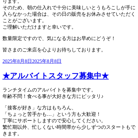
ります。
そのため、朝の仕入れで十分に美味しいとうもろこしが手に
入らなかった場合は、その日の販売をお休みさせていただく
ことがございます。
ご理解いただけますと幸いです。
数量限定ですので、気になる方はお早めにどうぞ！
皆さまのご来店を心よりお待ちしております。
投
2025年8月8日
2025年8月8日
稿
日:
★アルバイトスタッフ募集中★
ランチタイムのアルバイトを募集中です。
年齢不問！食べる事が大好きな方にピッタリ♪
「接客が好き」な方はもちろん、
「ちょっと苦手かも…」という方も大歓迎！
丁寧にサポートしますので安心してください。
繁忙期以外、忙しくない時間帯から少しずつのスタートもで
きます。