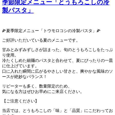
日:
季節限定メニュー「とうもろこしの冷
製パスタ」
🌽夏季限定メニュー「トウモロコシの冷製パスタ」🌽
ご好評いただいている夏のメニューです。
甘みとみずみずしさが詰まった、旬のとうもろこしをたっぷ
り使用。
冷たくしめた細麺のパスタと合わせて、夏にぴったりの一皿
に仕上げています。
口に入れた瞬間に広がるやさしい甘さと、爽やかな風味のソ
ースが絶妙なバランス！
リピーターも多く、数量限定のため、
気になる方はぜひお早めにご来店ください。
【ご注意ください】
当店では、とうもろこしの「味」と「品質」にこだわってお