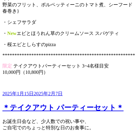
野菜のフリット、ポルペッティーニのトマト煮、シーフード
春巻き}
・シェフサラダ
・
New
エビとほうれん草のクリームソース スパゲティ
・桜エビとしらすのpizza
*******************************************************
限定
テイクアウトパーティーセット 3~4名様目安
10,000円（10,800円）
投
2025年1月15日
2025年2月7日
稿
日:
＊テイクアウト パーティーセット＊
お誕生日会など、少人数での祝い事や、
ご自宅でのちょっと特別な日のお食事に。