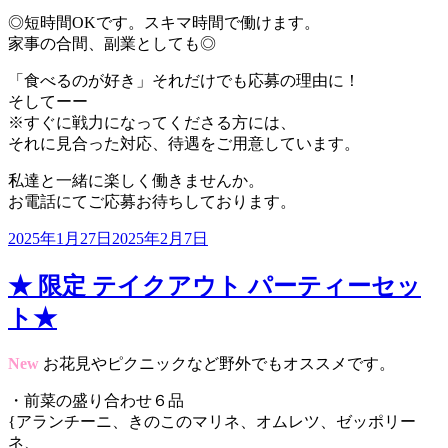
◎短時間OKです。スキマ時間で働けます。
家事の合間、副業としても◎
「食べるのが好き」それだけでも応募の理由に！
そしてーー
※すぐに戦力になってくださる方には、
それに見合った対応、待遇をご用意しています。
私達と一緒に楽しく働きませんか。
お電話にてご応募お待ちしております。
投
2025年1月27日
2025年2月7日
稿
日:
★ 限定 テイクアウト パーティーセッ
ト★
New
お花見やピクニックなど野外でもオススメです。
・前菜の盛り合わせ６品
{アランチーニ、きのこのマリネ、オムレツ、ゼッポリー
ネ、