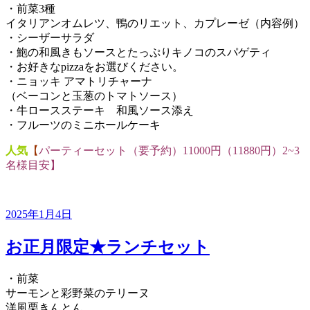
・前菜3種
イタリアンオムレツ、鴨のリエット、カプレーゼ（内容例）
・シーザーサラダ
・鮑の和風きもソースとたっぷりキノコのスパゲティ
・お好きなpizzaをお選びください。
・ニョッキ アマトリチャーナ
（ベーコンと玉葱のトマトソース）
・牛ロースステーキ 和風ソース添え
・フルーツのミニホールケーキ
人気
【
パーティーセット（要予約）11000円（11880円）2~3
名様目安】
投
2025年1月4日
稿
日:
お正月限定★ランチセット
・前菜
サーモンと彩野菜のテリーヌ
洋風栗きんとん