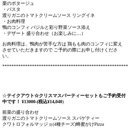
栗のポタージュ
ち
・パスタ
（残
渡りガニのトマトクリームソース リングイネ
り
・お肉料理
少
鴨のコンフィ バジルと彩り野菜ソース添え
し
・デザート 盛り合わせ（お楽しみに…）
で
す）”
お肉料理は、鴨肉が苦手な方は 鶏もも肉のコンフィに変え
の
させていただきますので ご予約の際にお申し付けくださ
い。
*******************************************************
☆
テイクアウト☆クリスマスパーティーセットもご予約受付
中です！
¥13000-(税込¥14,040
)
前菜の盛り合わせ
渡りガニのトマトクリームソース スパゲティー
クワトロフォルマッジョ(4種チーズ)蜂蜜がけPizza