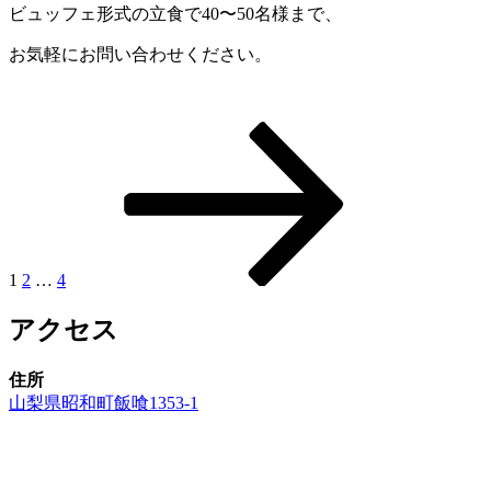
ビュッフェ形式の立食で40〜50名様まで、
お気軽にお問い合わせください。
固
固
固
次
投
定
定
定
の
稿
ペ
ペ
ペ
ペ
ー
ー
ー
ー
の
ジ
ジ
ジ
ジ
ペ
ー
1
2
…
4
ジ
アクセス
送
り
住所
山梨県昭和町飯喰1353-1