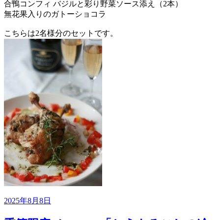
合鴨コンフィ バジルと彩り野菜ソース添え（2本）
無花果入りのガトーショコラ
こちらは2名様分のセットです。
投
2025年8月8日
稿