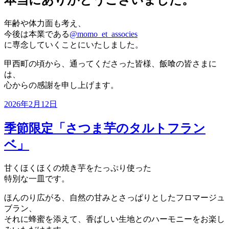
年齢や体力面も考え、
今後は本業である
@momo_et_associes
に専念していくことにいたしました。
甲西町の頃から、通ってくださった皆様、飯喰の皆さまに
は、
心からの感謝を申し上げます。
投
2026年2月12日
稿
日:
季節限定「さつま芋のタルトフラン
ベ」
甘くほくほくの焼き芋をたっぷり使った
特別な一皿です。
ほんのり広がる、自然の甘みとさっぱりとしたフロマージュ
ブラン、
それに蜂蜜を添えて、香ばしい生地とのハーモニーをお楽し