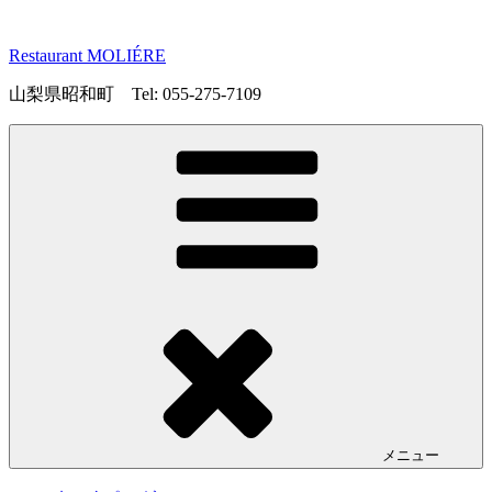
コ
ン
Restaurant MOLIÉRE
テ
ン
山梨県昭和町 Tel: 055-275-7109
ツ
へ
ス
キ
ッ
プ
メニュー