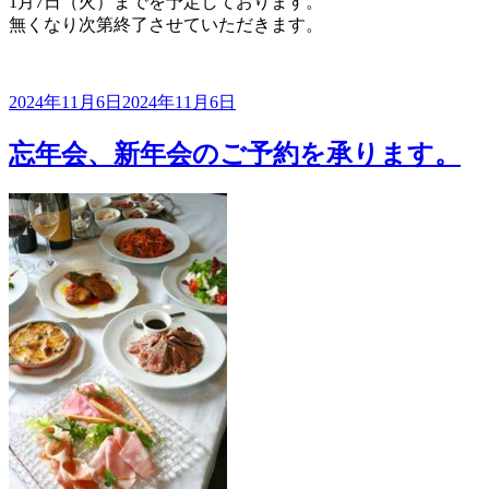
1月7日（火）までを予定しております。
無くなり次第終了させていただきます。
投
2024年11月6日
2024年11月6日
稿
日:
忘年会、新年会のご予約を承ります。